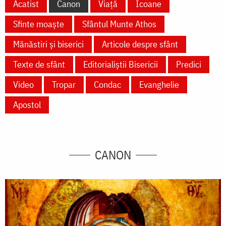
Acatist
Canon
Viață
Icoane
Sfinte moaște
Sfântul Munte Athos
Mănăstiri și biserici
Articole despre sfânt
Texte de sfânt
Editorialiștii Bisericii
Predici
Video
Tropar
Condac
Evanghelie
Apostol
CANON