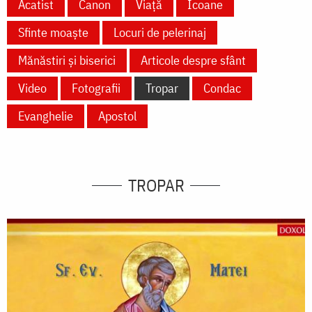
Acatist
Canon
Viață
Icoane
Sfinte moaște
Locuri de pelerinaj
Mănăstiri și biserici
Articole despre sfânt
Video
Fotografii
Tropar
Condac
Evanghelie
Apostol
TROPAR