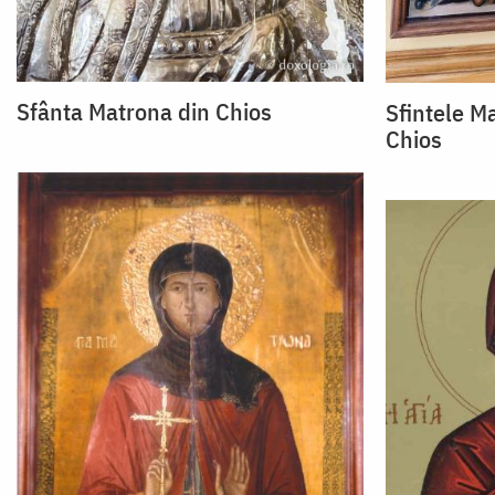
Sfânta Matrona din Chios
Sfintele M
Chios