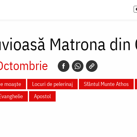
uvioasă Matrona din 
Octombrie
te moaște
Locuri de pelerinaj
Sfântul Munte Athos
Evanghelie
Apostol