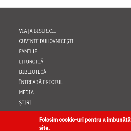
VIAȚA BISERICII
CUVINTE DUHOVNICEȘTI
FAMILIE
LITURGICĂ
BIBLIOTECĂ
ÎNTREABĂ PREOTUL
MEDIA
ȘTIRI
HRAMUL SFINTEI CUVIOASE PARASCHEVA
Folosim cookie-uri pentru a îmbunăt
site.