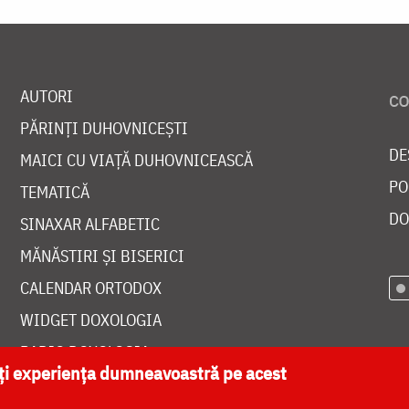
AUTORI
PĂRINȚI DUHOVNICEȘTI
DE
MAICI CU VIAȚĂ DUHOVNICEASCĂ
PO
TEMATICĂ
DO
SINAXAR ALFABETIC
MĂNĂSTIRI ȘI BISERICI
CALENDAR ORTODOX
WIDGET DOXOLOGIA
RADIO DOXOLOGIA
ăți experiența dumneavoastră pe acest