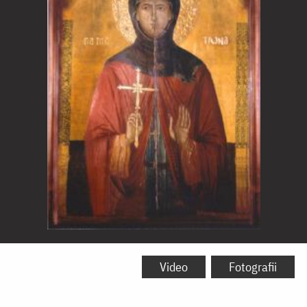
Sfânta
Cuvioasă
Video
Fotografii
Matrona