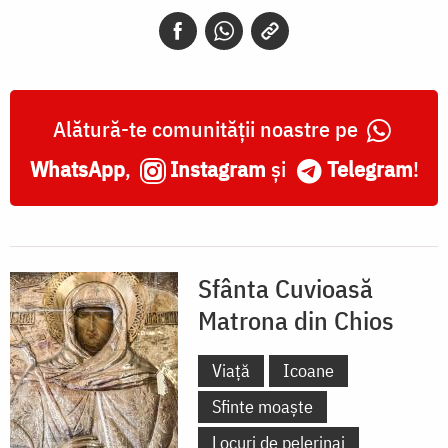
din
Hios
Alătură-te comunității noastre pe
WhatsApp
,
Instagram
și
Telegram
!
Sfânta Cuvioasă
Matrona din Chios
Viață
Icoane
Sfinte moaște
Locuri de pelerinaj