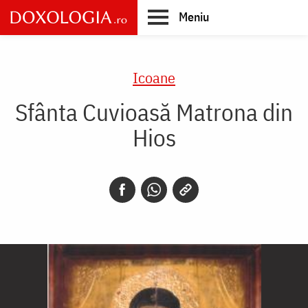
Skip
Meniu
to
main
Main
content
navigation
Icoane
Sfânta Cuvioasă Matrona din
Hios