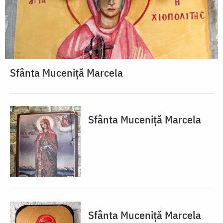
Sfânta Muceniță Marcela
Sfânta Muceniță Marcela
Sfânta Muceniță Marcela