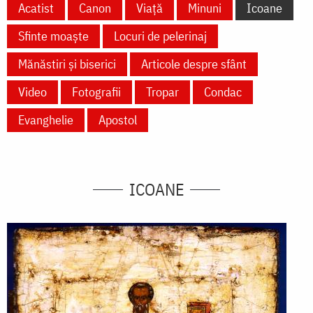
Acatist
Canon
Viață
Minuni
Icoane
Sfinte moaște
Locuri de pelerinaj
Mănăstiri și biserici
Articole despre sfânt
Video
Fotografii
Tropar
Condac
Evanghelie
Apostol
ICOANE