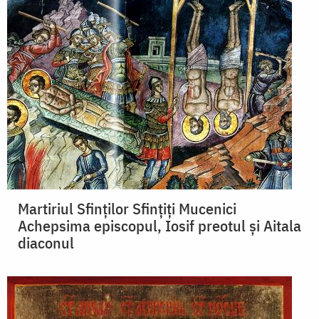
Martiriul Sfinţilor Sfinţiţi Mucenici
Achepsima episcopul, Iosif preotul şi Aitala
diaconul