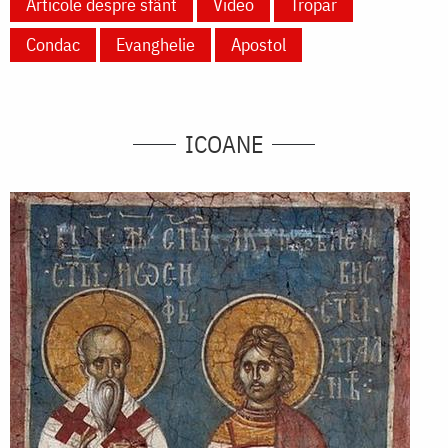
Articole despre sfânt
Video
Tropar
Condac
Evanghelie
Apostol
ICOANE