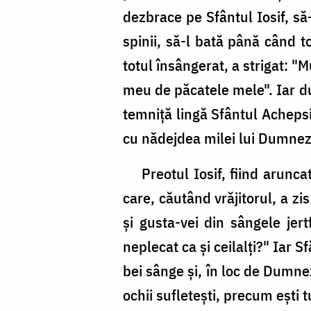
dezbrace pe Sfântul Iosif, să
spinii, să-l bată până când t
totul însângerat, a strigat: 
meu de păcatele mele". Iar dup
temniţă lingă Sfântul Achepsi
cu nădejdea milei lui Dumne
Preotul Iosif, fiind aruncat 
care, căutând vrăjitorul, a zi
şi gusta-vei din sângele jer
neplecat ca şi ceilalţi?" Iar 
bei sânge şi, în loc de Dumnez
ochii sufleteşti, precum eşti t