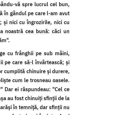
bându-vă spre lucrul cel bun,
, că în gândul pe care l-am avut
şi nici cu îngrozirile, nici cu
rea noastră cea bună: căci un
năm".
ge cu frânghii pe sub mâini,
i pe care să-l învârtească; şi
or cumplită chinuire şi durere,
elişte cum le trosneau oasele.
i?" Dar ei răspundeau: "Cel ce
 au fost chinuiţi sfinţii de la
răşi în temniţă, dar sfinţii nu