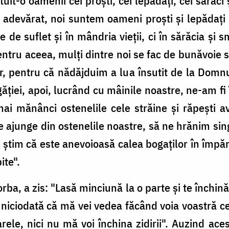
uit-o oamenii cei proşti, cei lepădaţi, cei săraci
 adevărat, noi suntem oameni proşti şi lepădaţi
 de suflet şi în mândria vieţii, ci în sărăcia şi 
tru aceea, mulţi dintre noi se fac de bunăvoie să
lor, pentru că nădăjduim a lua însutit de la Domn
găţiei, apoi, lucrând cu mâinile noastre, ne-am fi
ai mănânci ostenelile cele străine şi răpeşti a
e ajunge din ostenelile noastre, să ne hrănim sin
ci ştim că este anevoioasă calea bogaţilor în împără
ite".
rba, a zis: "Lasă minciună la o parte şi te închină 
niciodată că mă vei vedea făcând voia voastră ce
rele, nici nu mă voi închina zidirii". Auzind aces