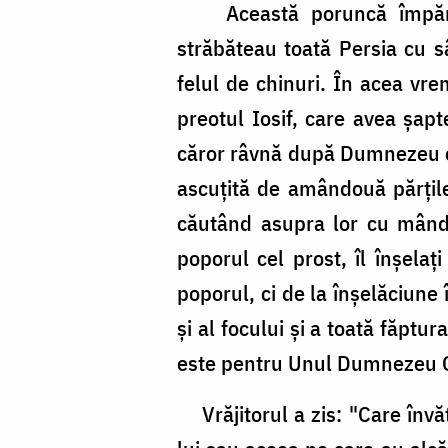
Această poruncă împărăteas
străbăteau toată Persia cu sâ
felul de chinuri. În acea vre
preotul Iosif, care avea şapt
căror râvnă după Dumnezeu era 
ascuţită de amândouă părţile,
căutând asupra lor cu mândr
poporul cel prost, îl înşela
poporul, ci de la înşelăciune
şi al focului şi a toată făpt
este pentru Unul Dumnezeu C
Vrăjitorul a zis: "Care învăţ