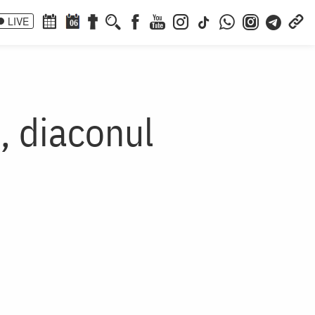
LIVE
06
, diaconul