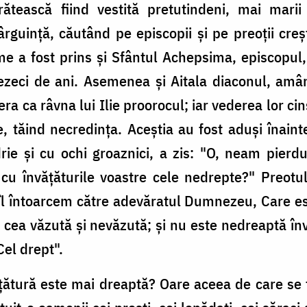
că fiind vestită pretutindeni, mai marii vră
rguinţă, căutând pe episcopii şi pe preoţii creşt
me a fost prins şi Sfântul Achepsima, episcopul, 
ezeci de ani. Asemenea şi Aitala diaconul, amând
ca râvna lui Ilie proorocul; iar vederea lor cins
 tăind necredinţa. Aceştia au fost aduşi înaintea
ie şi cu ochi groaznici, a zis: "O, neam pierdu
ţi cu învăţăturile voastre cele nedrepte?" Preot
 îl întoarcem către adevăratul Dumnezeu, Care es
ura cea văzută şi nevăzută; şi nu este nedreaptă î
el drept".
ătură este mai dreaptă? Oare aceea de care se ţi