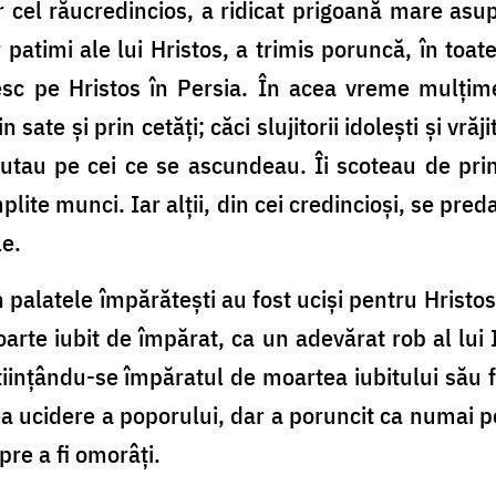
el răucredincios, a ridicat prigoană mare asupr
 patimi ale lui Hristos, a trimis poruncă, în toate 
sesc pe Hristos în Persia. În acea vreme mulţim
 sate şi prin cetăţi; căci slujitorii idoleşti şi vră
utau pe cei ce se ascundeau. Îi scoteau de prin
lite munci. Iar alţii, din cei credincioşi, se pred
le.
 palatele împărăteşti au fost ucişi pentru Hristos
arte iubit de împărat, ca un adevărat rob al lui I
iinţându-se împăratul de moartea iubitului său f
ea ucidere a poporului, dar a poruncit ca numai pe
pre a fi omorâţi.