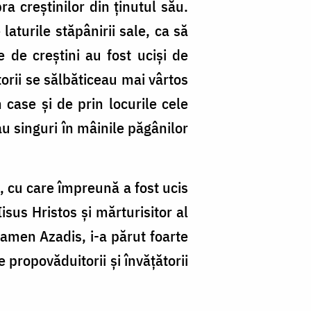
a creştinilor din ţinutul său.
laturile stăpânirii sale, ca să
e de creştini au fost ucişi de
jitorii se sălbăticeau mai vârtos
 case şi de prin locurile cele
au singuri în mâinile păgânilor
, cu care împreună a fost ucis
isus Hristos şi mărturisitor al
amen Azadis, i-a părut foarte
 propovăduitorii şi învăţătorii