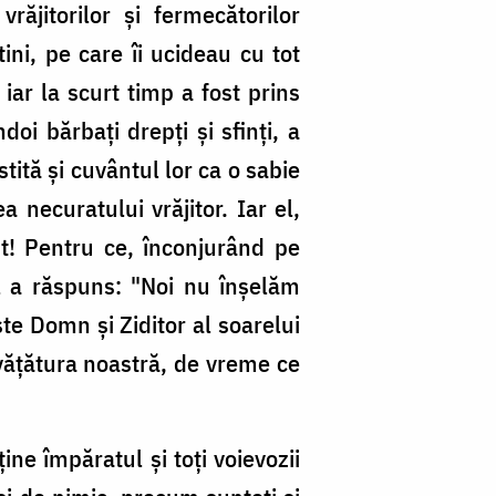
jitorilor şi fermecătorilor
ini, pe care îi ucideau cu tot
iar la scurt timp a fost prins
oi bărbaţi drepţi şi sfinţi, a
tită şi cuvântul lor ca o sabie
 necuratului vrăjitor. Iar el,
t! Pentru ce, înconjurând pe
ul a răspuns: "Noi nu înşelăm
te Domn şi Ziditor al soarelui
nvăţătura noastră, de vreme ce
ne împăratul şi toţi voievozii