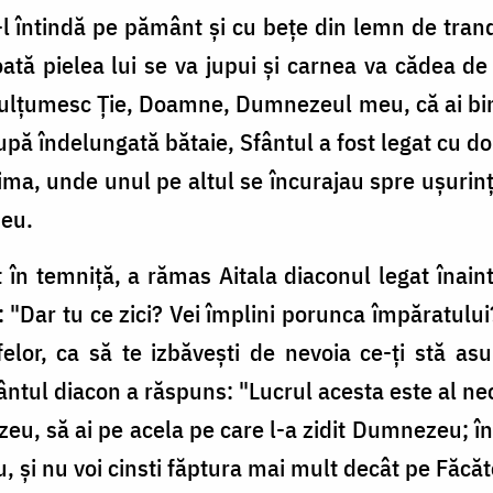
-l întindă pe pământ şi cu beţe din lemn de tranda
oată pielea lui se va jupui şi carnea va cădea de 
"Mulţumesc Ţie, Doamne, Dumnezeul meu, că ai bin
ă îndelungată bătaie, Sfântul a fost legat cu dou
ma, unde unul pe altul se încurajau spre uşurin
zeu.
în temniţă, a rămas Aitala diaconul legat înaint
s: "Dar tu ce zici? Vei împlini porunca împăratulu
tfelor, ca să te izbăveşti de nevoia ce-ţi stă a
Sfântul diacon a răspuns: "Lucrul acesta este al ne
eu, să ai pe acela pe care l-a zidit Dumnezeu; îns
u, şi nu voi cinsti făptura mai mult decât pe Făcăt