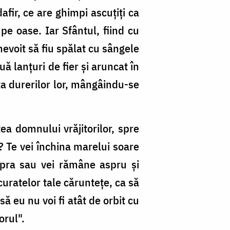
fir, ce are ghimpi ascuţiţi ca
pe oase. Iar Sfântul, fiind cu
evoit să fiu spălat cu sângele
ă lanţuri de fier şi aruncat în
ţa durerilor lor, mângâindu-se
ea domnului vrăjitorilor, spre
i? Te vei închina marelui soare
supra sau vei rămâne aspru şi
curatelor tale cărunteţe, ca să
ă eu nu voi fi atât de orbit cu
orul".