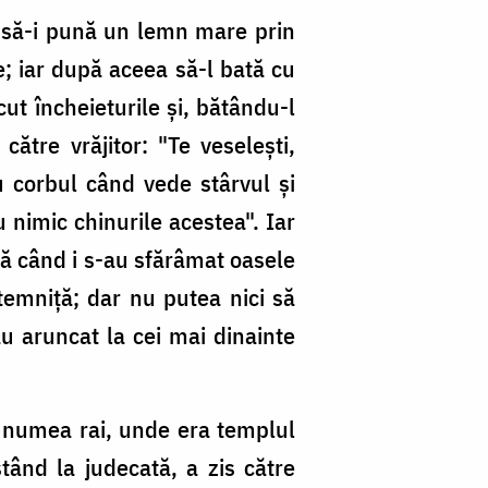
 să-i pună un lemn mare prin
e; iar după aceea să-l bată cu
ut încheieturile şi, bătându-l
către vrăjitor: "Te veseleşti,
 corbul când vede stârvul şi
u nimic chinurile acestea". Iar
nă când i s-au sfărâmat oasele
temniţă; dar nu putea nici să
u aruncat la cei mai dinainte
se numea rai, unde era templul
stând la judecată, a zis către