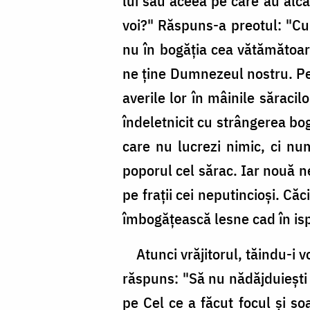
lui sau aceea pe care au alcăt
voi?" Răspuns-a preotul: "Cu
nu în bogăţia cea vătămătoare
ne ţine Dumnezeul nostru. Pen
averile lor în mâinile săraci
îndeletnicit cu strângerea bo
care nu lucrezi nimic, ci num
poporul cel sărac. Iar nouă n
pe fraţii cei neputincioşi. Că
îmbogăţească lesne cad în isp
Atunci vrăjitorul, tăindu-i vo
răspuns: "Să nu nădăjduieşti 
pe Cel ce a făcut focul şi soa