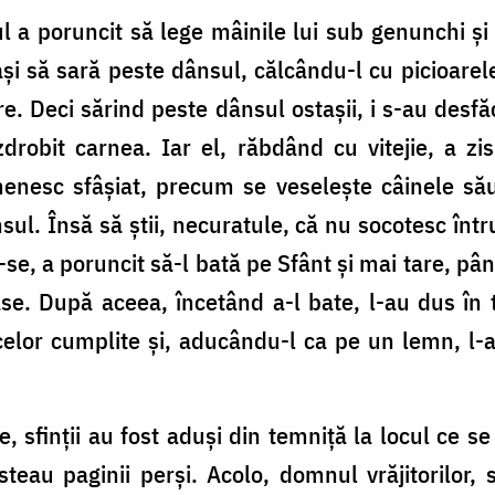
 a poruncit să lege mâinile lui sub genunchi şi
aşi să sară peste dânsul, călcându-l cu picioarel
e. Deci sărind peste dânsul ostaşii, i s-au desfăc
robit carnea. Iar el, răbdând cu vitejie, a zis 
menesc sfâşiat, precum se veseleşte câinele său
sul. Însă să ştii, necuratule, că nu socotesc într
-se, a poruncit să-l bată pe Sfânt şi mai tare, pâ
ase. După aceea, încetând a-l bate, l-au dus în 
celor cumplite şi, aducându-l ca pe un lemn, l-a
 sfinţii au fost aduşi din temniţă la locul ce 
nsteau paginii perşi. Acolo, domnul vrăjitorilor, 