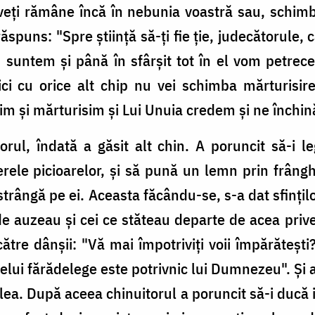
 veţi rămâne încă în nebunia voastră sau, schim
 răspuns: "Spre ştiinţă să-ţi fie ţie, judecătorule
suntem şi până în sfârşit tot în el vom petrece; 
 nici cu orice alt chip nu vei schimba mărturisi
m şi mărturisim şi Lui Unuia credem şi ne închi
ul, îndată a găsit alt chin. A poruncit să-i le
rele picioarelor, şi să pună un lemn prin frânghi
i strângă pe ei. Aceasta făcându-se, s-a dat sfinţil
de auzeau şi cei ce stăteau departe de acea priv
 către dânşii: "Vă mai împotriviţi voii împărăteşt
elui fărădelege este potrivnic lui Dumnezeu". Şi aşa
elea. După aceea chinuitorul a poruncit să-i ducă ia