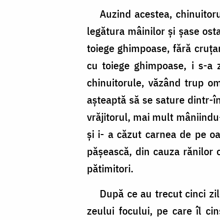
Auzind acestea, chinuitorul
legătura mâinilor şi şase ost
toiege ghimpoase, fără cruţar
cu toiege ghimpoase, i s-a zd
chinuitorule, văzând trup o
aşteaptă să se sature dintr-în
vrăjitorul, mai mult mâniindu
şi i- a căzut carnea de pe o
păşească, din cauza rănilor 
pătimitori.
După ce au trecut cinci zile,
zeului focului, pe care îl ci