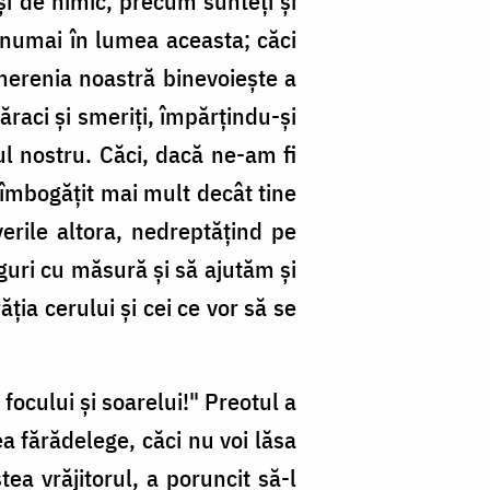
 şi de nimic, precum sunteţi şi
 numai în lumea aceasta; căci
smerenia noastră binevoieşte a
raci şi smeriţi, împărţindu-şi
ul nostru. Căci, dacă ne-am fi
 îmbogăţit mai mult decât tine
verile altora, nedreptăţind pe
guri cu măsură şi să ajutăm şi
ţia cerului şi cei ce vor să se
focului şi soarelui!" Preotul a
a fărădelege, căci nu voi lăsa
tea vrăjitorul, a poruncit să-l