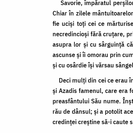
Aitala,
Savorie, împăratul perşilor c
diaconul
Chiar în zilele mântuitoarelor
fie ucişi toţi cei ce mărturi
necredincioşi fără cruţare, prin
asupra lor şi cu sârguinţă că
ascunse şi îi omorau prin cump
şi cu osârdie îşi vărsau sânge
Deci mulţi din cei ce erau în
şi Azadis famenul, care era fo
preasfântului Său nume. Înşt
rău de dânsul; şi a potolit ac
credinţei creştine să-i caute s