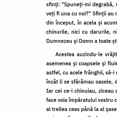
sfinţi: "Spuneţi-mi degrabă,
veţi fi una cu noi?" Sfinţii au
din început, în acela şi acum 
chinurile, nici cu darurile,
Dumnezeu şi Domn a toate şti
Acestea auzindu-le vrăjitor
asemenea şi coapsele şi fluie
astfel, cu acele frânghii, să-
încât li se sfărâmau oasele, 
Iar cei ce-i chinuiau, ziceau
face voia împăratului vostru c
al treilea ceas până la al şas