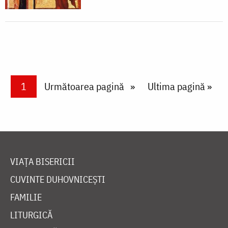
Paginare
Current page
1
Next page
Următoarea pagină
Last page
Ultima pagină »
VIAȚA BISERICII
CUVINTE DUHOVNICEȘTI
FAMILIE
LITURGICĂ