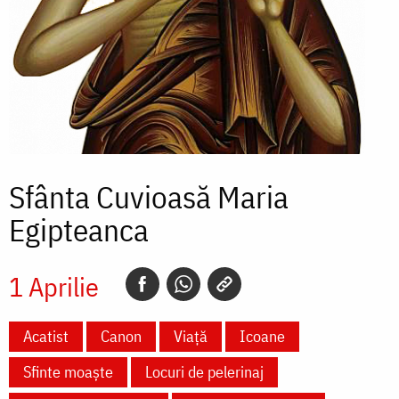
Sfânta Cuvioasă Maria
Egipteanca
1 Aprilie
Acatist
Canon
Viață
Icoane
Sfinte moaște
Locuri de pelerinaj