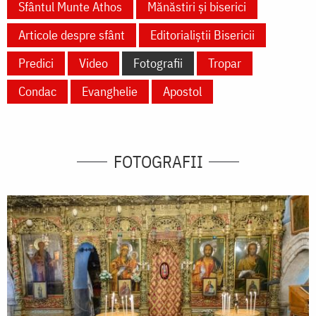
Sfântul Munte Athos
Mănăstiri și biserici
Articole despre sfânt
Editorialiștii Bisericii
Predici
Video
Fotografii
Tropar
Condac
Evanghelie
Apostol
FOTOGRAFII