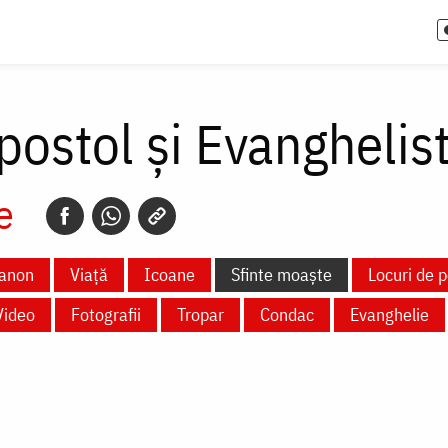
postol și Evanghelis
e
anon
Viață
Icoane
Sfinte moaște
Locuri de p
Video
Fotografii
Tropar
Condac
Evanghelie