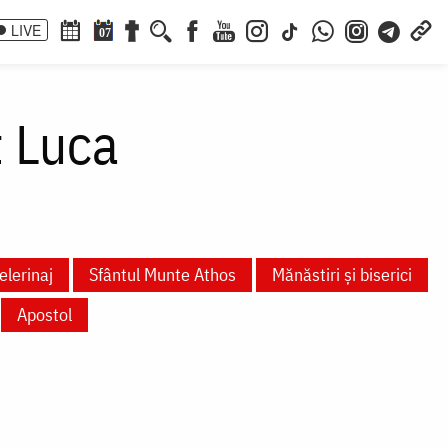
LIVE
07
t Luca
elerinaj
Sfântul Munte Athos
Mănăstiri și biserici
Apostol