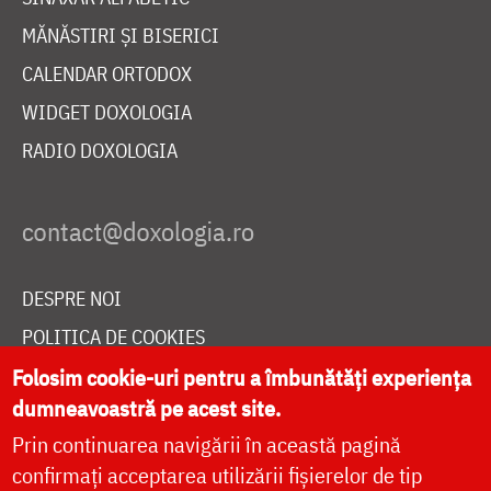
MĂNĂSTIRI ȘI BISERICI
CALENDAR ORTODOX
WIDGET DOXOLOGIA
RADIO DOXOLOGIA
DESPRE NOI
POLITICA DE COOKIES
DONEAZĂ ONLINE PENTRU CATEDRALA NAȚIONALĂ
Folosim cookie-uri pentru a îmbunătăți experiența
dumneavoastră pe acest site.
Prin continuarea navigării în această pagină
LIVE
confirmați acceptarea utilizării fișierelor de tip