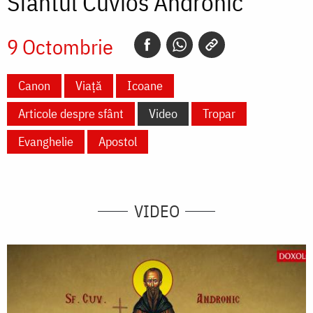
Sfântul Cuvios Andronic
9 Octombrie
Canon
Viață
Icoane
Articole despre sfânt
Video
Tropar
Evanghelie
Apostol
VIDEO