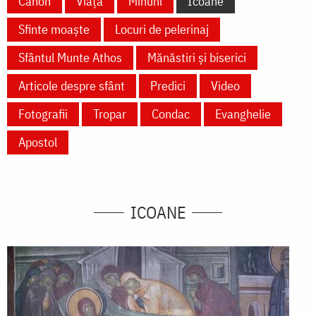
Canon
Viață
Minuni
Icoane
Sfinte moaște
Locuri de pelerinaj
Sfântul Munte Athos
Mănăstiri și biserici
Articole despre sfânt
Predici
Video
Fotografii
Tropar
Condac
Evanghelie
Apostol
ICOANE