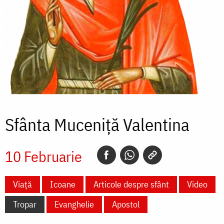
Sfânta Muceniță Valentina
10 Februarie
Viață
Icoane
Articole despre sfânt
Video
Tropar
Evanghelie
Apostol