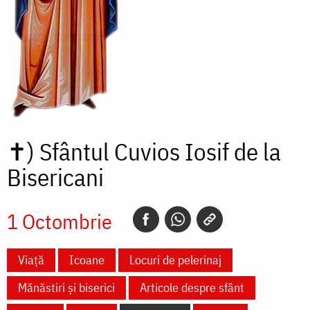
✝)
Sfântul Cuvios Iosif de la
Bisericani
1 Octombrie
Viață
Icoane
Locuri de pelerinaj
Mănăstiri și biserici
Articole despre sfânt