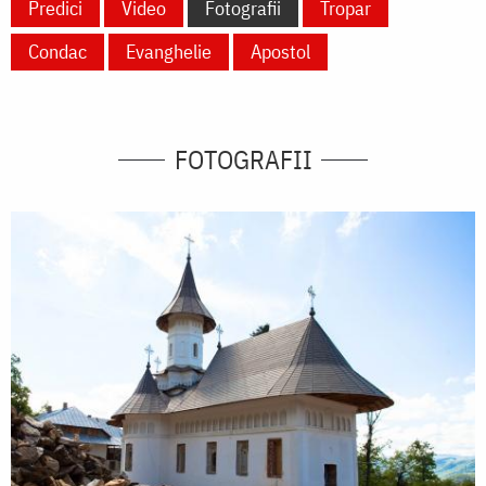
Predici
Video
Fotografii
Tropar
Condac
Evanghelie
Apostol
FOTOGRAFII