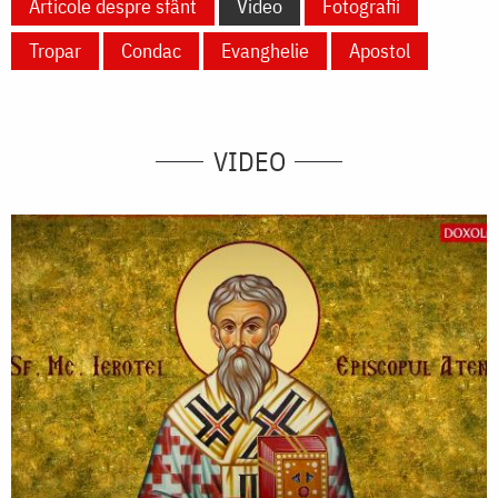
Articole despre sfânt
Video
Fotografii
Tropar
Condac
Evanghelie
Apostol
VIDEO