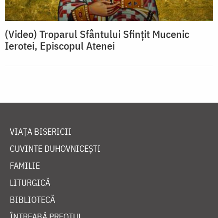
(Video) Troparul Sfântului Sfinţit Mucenic
Ierotei, Episcopul Atenei
VIAȚA BISERICII
CUVINTE DUHOVNICEȘTI
FAMILIE
LITURGICĂ
BIBLIOTECĂ
ÎNTREABĂ PREOTUL