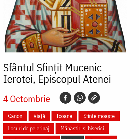
Sfântul Sfințit Mucenic
Ierotei, Episcopul Atenei
4 Octombrie
Canon
Viață
Icoane
Sfinte moaște
Locuri de pelerinaj
Mănăstiri și biserici