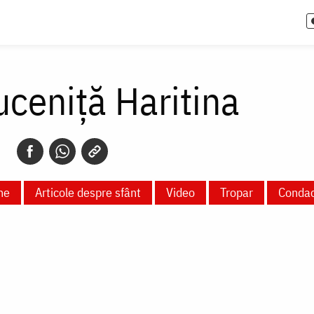
ceniță Haritina
ne
Articole despre sfânt
Video
Tropar
Conda