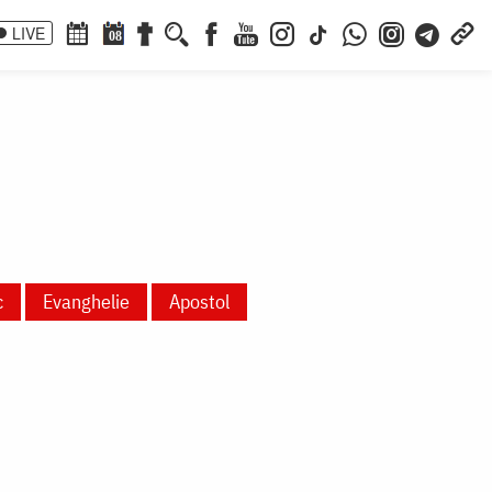
LIVE
08
c
Evanghelie
Apostol