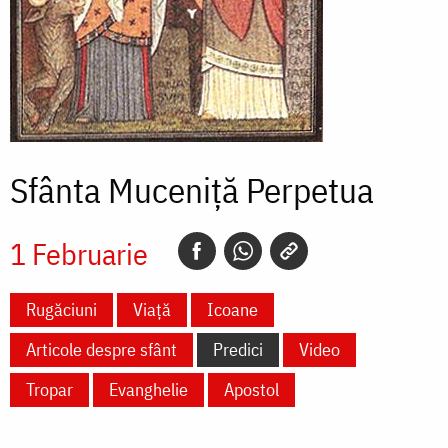
Sfânta Muceniță Perpetua
1 Februarie
Rugăciuni
Viață
Icoane
Articole despre sfânt
Predici
Video
Tropar
Evanghelie
Apostol