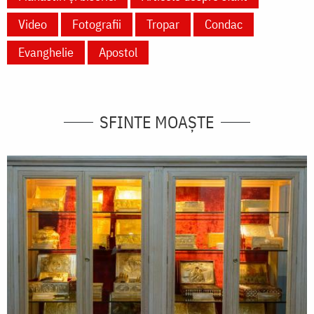
Video
Fotografii
Tropar
Condac
Evanghelie
Apostol
SFINTE MOAȘTE