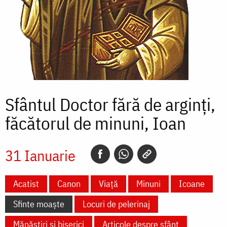
Sfântul Doctor fără de arginți,
făcătorul de minuni, Ioan
31 Ianuarie
Acatist
Canon
Viață
Minuni
Icoane
Sfinte moaște
Locuri de pelerinaj
Mănăstiri și biserici
Articole despre sfânt