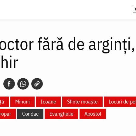
octor fără de arginți
hir
ță
Minuni
Icoane
Sfinte moaște
Locuri de pe
ropar
Condac
Evanghelie
Apostol