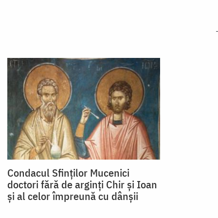
Condacul Sfinţilor Mucenici
doctori fără de arginţi Chir şi Ioan
şi al celor împreună cu dânşii