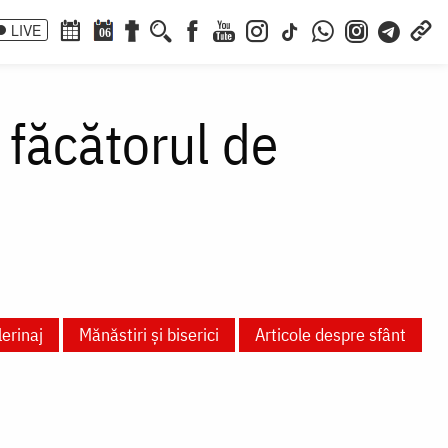
LIVE
06
, făcătorul de
lerinaj
Mănăstiri și biserici
Articole despre sfânt