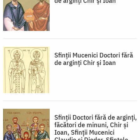
de arginți Chir și Ioan
Sfinții Mucenici Doctori fără
de arginți Chir și Ioan
Sfinții Doctori fără de arginți,
făcători de minuni, Chir și
Ioan, Sfinții Mucenici
Claudie și Diodor, Sfintele