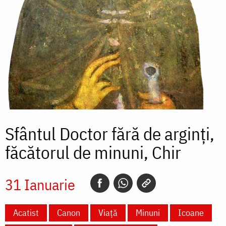
Sfântul Doctor fără de arginți,
făcătorul de minuni, Chir
31 Ianuarie
Acatist
Canon
Viață
Minuni
Icoane