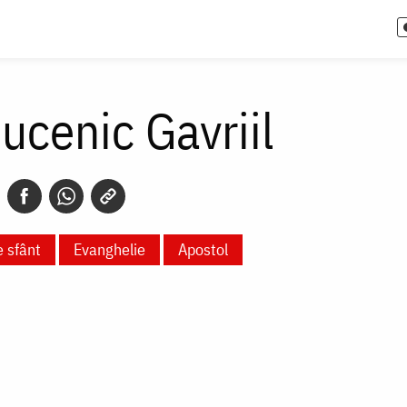
ucenic Gavriil
e sfânt
Evanghelie
Apostol