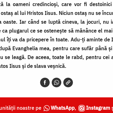
ă la oameni credincioşi, care vor fi destoinici
taş al lui Hristos Iisus. Niciun ostaş nu se încurcă
a oaste. Iar când se luptă cineva, la jocuri, nu
e ca plugarul ce se osteneşte să mănânce el mai 
l îţi va da pricepere în toate. Adu-ţi aminte de I
după Evanghelia mea, pentru care sufăr până şi 
se leagă. De aceea, toate le rabd, pentru cei al
tos Iisus şi de slava veşnică.
nității noastre pe
WhatsApp
,
Instagram