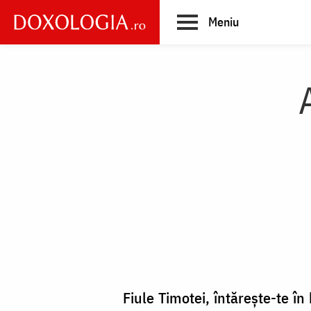
Skip
Meniu
to
main
Main
content
navigation
Fiule Timotei, întăreşte-te în