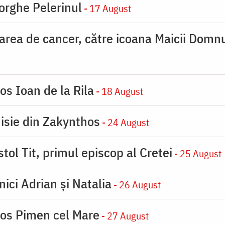
orghe Pelerinul
- 17 August
carea de cancer, către icoana Maicii Dom
os Ioan de la Rila
- 18 August
nisie din Zakynthos
- 24 August
tol Tit, primul episcop al Cretei
- 25 August
nici Adrian și Natalia
- 26 August
ios Pimen cel Mare
- 27 August