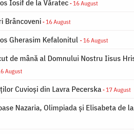
os Iosif de la Văratec
- 16 August
iri Brâncoveni
- 16 August
ios Gherasim Kefalonitul
- 16 August
cut de mână al Domnului Nostru Iisus Hris
16 August
ților Cuvioși din Lavra Pecerska
- 17 August
ioase Nazaria, Olimpiada și Elisabeta de l