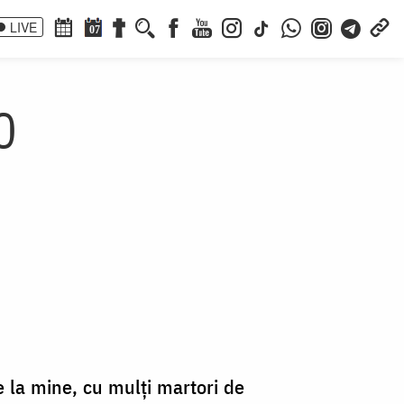
LIVE
07
0
de la mine, cu mulţi martori de