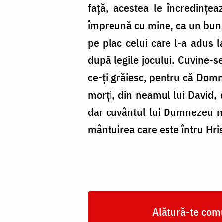
faţă, acestea le încredinţeaz
împreună cu mine, ca un bun os
pe plac celui care l-a adus l
după legile jocului. Cuvine-s
ce-ţi grăiesc, pentru că Domnu
morţi, din neamul lui David, 
dar cuvântul lui Dumnezeu nu 
mântuirea care este întru Hris
Alătură-te comu