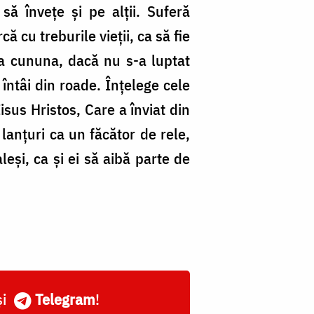
 să înveţe şi pe alţii. Suferă
 cu treburile vieţii, ca să fie
 ia cununa, dacă nu s-a luptat
întâi din roade. Înţelege cele
isus Hristos, Care a înviat din
lanţuri ca un făcător de rele,
eşi, ca şi ei să aibă parte de
și
Telegram
!