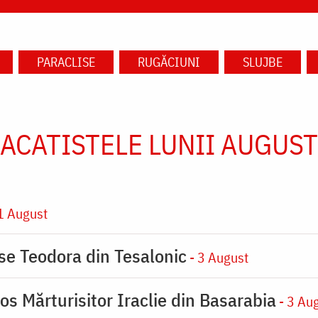
PARACLISE
RUGĂCIUNI
SLUJBE
ACATISTELE LUNII AUGUST
1 August
ase Teodora din Tesalonic
- 3 August
os Mărturisitor Iraclie din Basarabia
- 3 Au