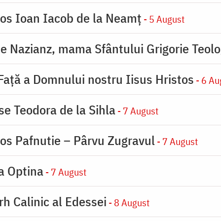
ios Ioan Iacob de la Neamț
- 5 August
de Nazianz, mama Sfântului Grigorie Teolo
 Faţă a Domnului nostru Iisus Hristos
- 6 Au
se Teodora de la Sihla
- 7 August
ios Pafnutie – Pârvu Zugravul
- 7 August
la Optina
- 7 August
rh Calinic al Edessei
- 8 August