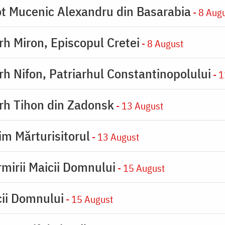
eot Mucenic Alexandru din Basarabia
- 8 Aug
arh Miron, Episcopul Cretei
- 8 August
arh Nifon, Patriarhul Constantinopolului
- 1
arh Tihon din Zadonsk
- 13 August
im Mărturisitorul
- 13 August
rmirii Maicii Domnului
- 15 August
cii Domnului
- 15 August