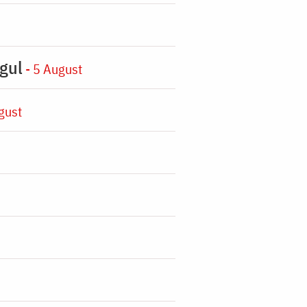
gul
- 5 August
gust