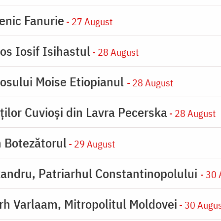
enic Fanurie
- 27 August
os Iosif Isihastul
- 28 August
iosului Moise Etiopianul
- 28 August
ților Cuvioși din Lavra Pecerska
- 28 August
n Botezătorul
- 29 August
xandru, Patriarhul Constantinopolului
- 30
arh Varlaam, Mitropolitul Moldovei
- 30 Augu