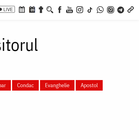
LIVE
09
itorul
par
Condac
Evanghelie
Apostol