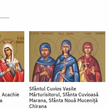
Sfântul Cuvios Vasile
l Acachie
Mărturisitorul, Sfânta Cuvioasă
za
Marana, Sfânta Nouă Muceniță
Chirana