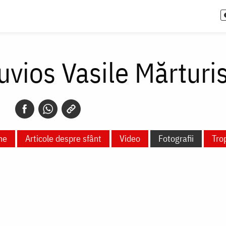
uvios Vasile Mărturis
ne
Articole despre sfânt
Video
Fotografii
Tro