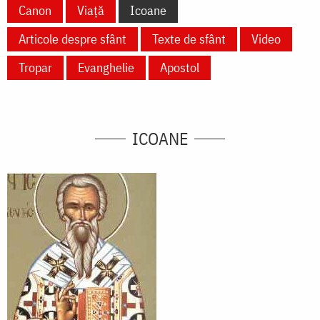
Canon
Viață
Icoane
Articole despre sfânt
Texte de sfânt
Video
Tropar
Evanghelie
Apostol
ICOANE