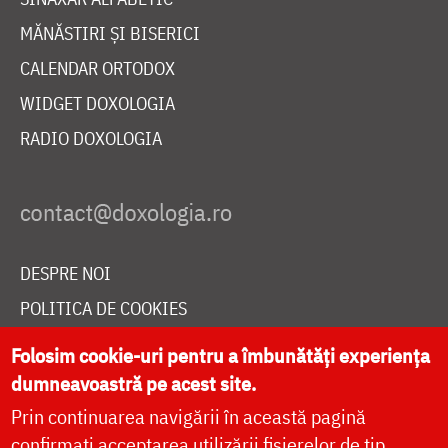
MĂNĂSTIRI ȘI BISERICI
CALENDAR ORTODOX
WIDGET DOXOLOGIA
RADIO DOXOLOGIA
DESPRE NOI
POLITICA DE COOKIES
DONEAZĂ ONLINE PENTRU CATEDRALA NAȚIONALĂ
Folosim cookie-uri pentru a îmbunătăți experiența
dumneavoastră pe acest site.
Prin continuarea navigării în această pagină
LIVE
confirmați acceptarea utilizării fișierelor de tip