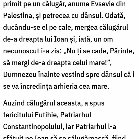
primit pe un călugăr, anume Evsevie din
Palestina, și petrecea cu dânsul. Odată,
ducându-se el pe cale, mergea călugărul
de-a dreapta lui Ioan și, iată, un om
necunoscut i-a zis: „Nu ți se cade, Părinte,
să mergi de-a dreapta celui mare!”,
Dumnezeu înainte vestind spre dânsul că i
se va încredința arhieria cea mare.
Auzind călugărul aceasta, a spus
fericitului Eutihie, Patriarhul
Constantinopolului, iar Patriarhul l-a
sfătuit pe Ioan să se călugărească, fiind