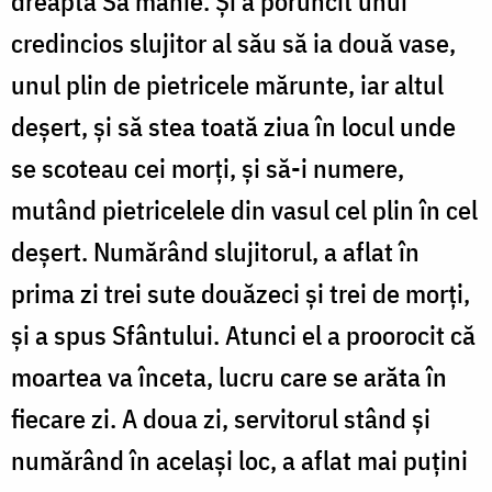
dreapta Sa mânie. Și a poruncit unui
credincios slujitor al său să ia două vase,
unul plin de pietricele mărunte, iar altul
deșert, și să stea toată ziua în locul unde
se scoteau cei morți, și să-i numere,
mutând pietricelele din vasul cel plin în cel
deșert. Numărând slujitorul, a aflat în
prima zi trei sute douăzeci și trei de morți,
și a spus Sfântului. Atunci el a proorocit că
moartea va înceta, lucru care se arăta în
fiecare zi. A doua zi, servitorul stând și
numărând în același loc, a aflat mai puțini