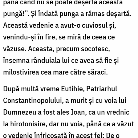
până când nu se poate deșerta această
pungă!”. Și îndată punga a rămas deșartă.
Această vedenie a avut-o cuviosul și,
venindu-și în fire, se miră de ceea ce
văzuse. Aceasta, precum socotesc,
însemna rânduiala lui ce avea să fie și
milostivirea cea mare către săraci.
După multă vreme Eutihie, Patriarhul
Constantinopolului, a murit și cu voia lui
Dumnezeu a fost ales Ioan, ca un vrednic
la hirotonisire, dar nu voia, până ce a văzut
o vedenie înfricoșată în acest fel: De o