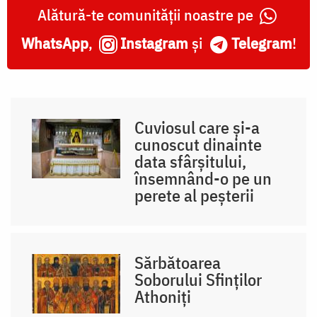
Alătură-te comunității noastre pe
WhatsApp
,
Instagram
și
Telegram
!
Cuviosul care și-a
cunoscut dinainte
data sfârșitului,
însemnând-o pe un
perete al peșterii
Sărbătoarea
Soborului Sfinților
Athoniți