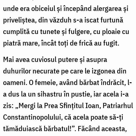
unde era obiceiul și începând alergarea și
priveliștea, din văzduh s-a iscat furtună
cumplită cu tunete și fulgere, cu ploaie cu
piatră mare, încât toți de frică au fugit.
Mai avea cuviosul putere și asupra
duhurilor necurate pe care le izgonea din
oameni. O femeie, având bărbat îndrăcit, l-
a dus la un sihastru în pustie, iar acela i-a
zis: „Mergi la Prea Sfințitul Ioan, Patriarhul
Constantinopolului, că acela poate să-ți
tămăduiască bărbatul!”. Făcând aceasta,