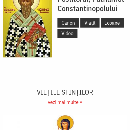
Constantinopolului
Canon
Viață
Icoane
Video
VIEŢILE SFINŢILOR
vezi mai multe »