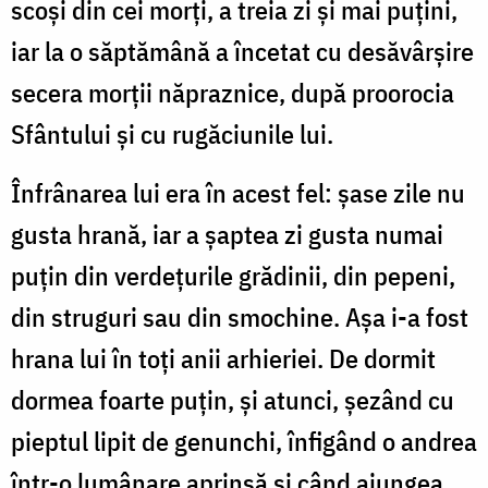
scoși din cei morți, a treia zi și mai puțini,
iar la o săptămână a încetat cu desăvârșire
secera morții năpraznice, după proorocia
Sfântului și cu rugăciunile lui.
Înfrânarea lui era în acest fel: șase zile nu
gusta hrană, iar a șaptea zi gusta numai
puțin din verdețurile grădinii, din pepeni,
din struguri sau din smochine. Așa i-a fost
hrana lui în toți anii arhieriei. De dormit
dormea foarte puțin, și atunci, șezând cu
pieptul lipit de genunchi, înfigând o andrea
într-o lumânare aprinsă și când ajungea