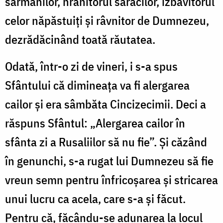
sărmanilor, hrănitorul săracilor, izbăvitorul
celor năpăstuiți și râvnitor de Dumnezeu,
dezrădăcinând toată răutatea.
Odată, într-o zi de vineri, i s-a spus
Sfântului că dimineața va fi alergarea
cailor și era sâmbăta Cincizecimii. Deci a
răspuns Sfântul: „Alergarea cailor în
sfânta zi a Rusaliilor să nu fie”. Și căzând
în genunchi, s-a rugat lui Dumnezeu să fie
vreun semn pentru înfricoșarea și stricarea
unui lucru ca acela, care s-a și făcut.
Pentru că, făcându-se adunarea la locul