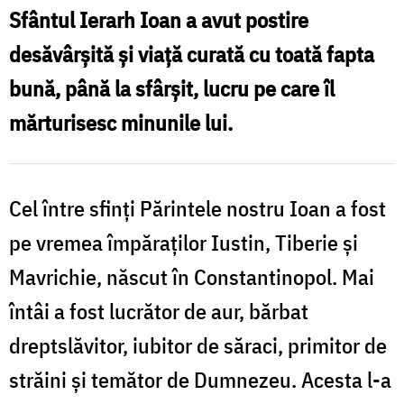
Ioan
Sfântul Ierarh Ioan a avut postire
Postitorul,
desăvârșită și viață curată cu toată fapta
Patriarhul
bună, până la sfârșit, lucru pe care îl
Constantinopolului
mărturisesc minunile lui.
Cel între sfinți Părintele nostru Ioan a fost
pe vremea împăraților Iustin, Tiberie și
Mavrichie, născut în Constantinopol. Mai
întâi a fost lucrător de aur, bărbat
dreptslăvitor, iubitor de săraci, primitor de
străini și temător de Dumnezeu. Acesta l-a