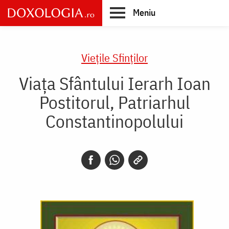
Skip
Meniu
to
main
Main
content
navigation
Vieţile Sfinţilor
Viața Sfântului Ierarh Ioan
Postitorul, Patriarhul
Constantinopolului