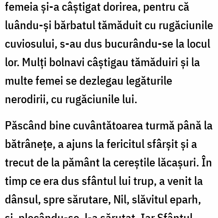
femeia și-a câștigat dorirea, pentru că
luându-și bărbatul tămăduit cu rugăciunile
cuviosului, s-au dus bucurându-se la locul
lor. Mulți bolnavi câștigau tămăduiri și la
multe femei se dezlegau legăturile
nerodirii, cu rugăciunile lui.
Păscând bine cuvântătoarea turmă până la
bătrânețe, a ajuns la fericitul sfârșit și a
trecut de la pământ la cereștile lăcașuri. În
timp ce era dus sfântul lui trup, a venit la
dânsul, spre sărutare, Nil, slăvitul eparh,
și, plecându-se, l-a sărutat. Iar Sfântul,