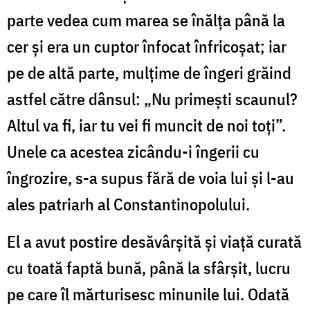
parte vedea cum marea se înălța până la
cer și era un cuptor înfocat înfricoșat; iar
pe de altă parte, mulțime de îngeri grăind
astfel către dânsul: „Nu primești scaunul?
Altul va fi, iar tu vei fi muncit de noi toți”.
Unele ca acestea zicându-i îngerii cu
îngrozire, s-a supus fără de voia lui și l-au
ales patriarh al Constantinopolului.
El a avut postire desăvârșită și viață curată
cu toată faptă bună, până la sfârșit, lucru
pe care îl mărturisesc minunile lui. Odată