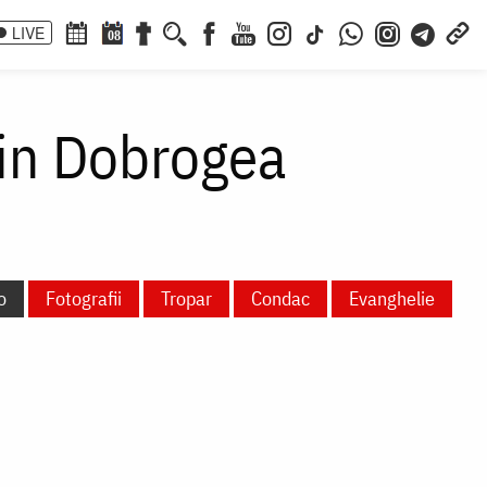
LIVE
08
in Dobrogea
o
Fotografii
Tropar
Condac
Evanghelie