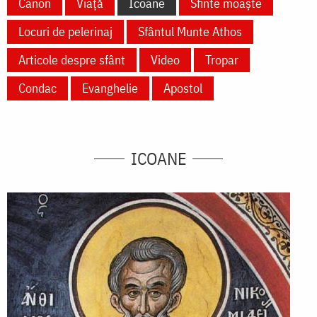
Canon
Viață
Icoane
Sfinte moaște
Locuri de pelerinaj
Sfântul Munte Athos
Articole despre sfânt
Video
Tropar
Condac
Evanghelie
Apostol
ICOANE