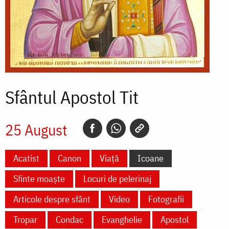
Sfântul Apostol Tit
25 August
Acatist
Canon
Viață
Icoane
Sfinte moaște
Locuri de pelerinaj
Articole despre sfânt
Video
Fotografii
Tropar
Condac
Evanghelie
Apostol