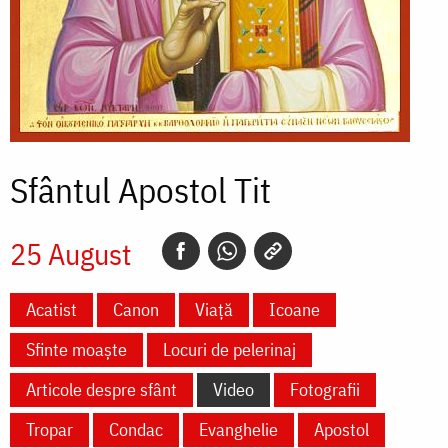
Sfântul Apostol Tit
25 August
Acatist
Canon
Viață
Icoane
Sfinte moaște
Locuri de pelerinaj
Articole despre sfânt
Video
Fotografii
Tropar
Condac
Evanghelie
Apostol