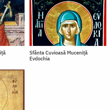
iţă
Sfânta Cuvioasă Muceniţă
Evdochia