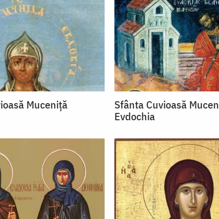
ioasă Muceniţă
Sfânta Cuvioasă Mucen
Evdochia