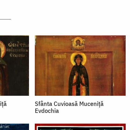
iţă
Sfânta Cuvioasă Muceniţă
Evdochia