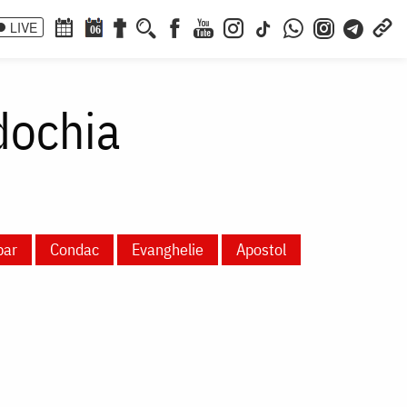
LIVE
06
dochia
par
Condac
Evanghelie
Apostol