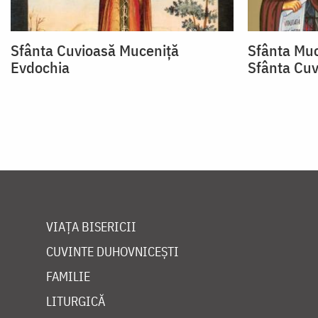
Sfânta Cuvioasă Muceniţă
Sfânta Muc
Evdochia
Sfânta Cu
VIAȚA BISERICII
CUVINTE DUHOVNICEȘTI
FAMILIE
LITURGICĂ