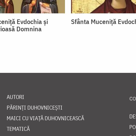
eniță Evdochia și
Sfânta Muceniță Evdoc
vioasă Domnina
AUTORI
PĂRINȚI DUHOVNICEȘTI
DE
MAICI CU VIAȚĂ DUHOVNICEASCĂ
PO
TEMATICĂ