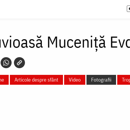
uvioasă Muceniță Ev
ne
Articole despre sfânt
Video
Fotografii
Tro