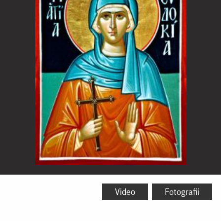
Sfânta
Cuvioasă
Video
Fotografii
Muceniţă