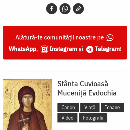
Evdochia
Alătură-te comunității noastre pe
WhatsApp
,
Instagram
și
Telegram
!
Sfânta Cuvioasă
Muceniță Evdochia
Canon
Viață
Icoane
Video
Fotografii