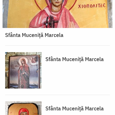
Sfânta Muceniță Marcela
Sfânta Muceniță Marcela
Sfânta Muceniță Marcela