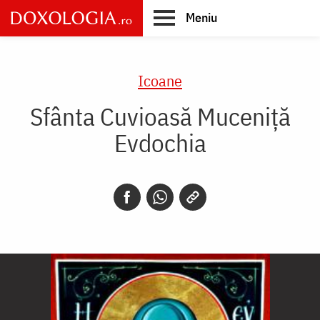
Skip
Meniu
to
main
Main
content
navigation
Icoane
Sfânta Cuvioasă Muceniţă
Evdochia