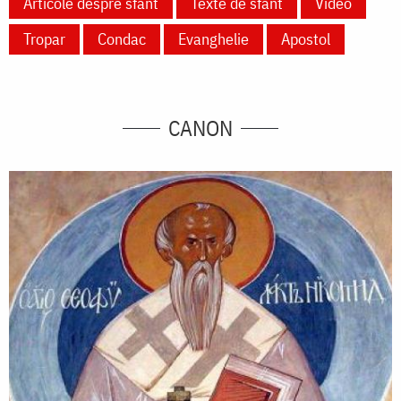
Articole despre sfânt
Texte de sfânt
Video
Tropar
Condac
Evanghelie
Apostol
CANON