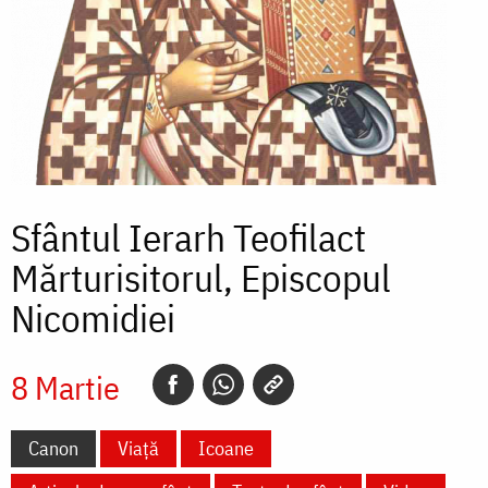
Sfântul Ierarh Teofilact
Mărturisitorul, Episcopul
Nicomidiei
8 Martie
Canon
Viață
Icoane