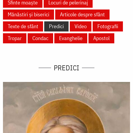
Sfinte moaște
Locuri de pelerinaj
Mănăstiri și biserici
Articole despre sfânt
Texte de sfânt
Predici
Video
Fotografii
Tropar
Condac
Evanghelie
Apostol
PREDICI