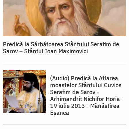
Predică la Sărbătoarea Sfântului Serafim de
Sarov – Sfântul Ioan Maximovici
(Audio) Predică la Aflarea
moaștelor Sfântului Cuvios
Serafim de Sarov -
Arhimandrit Nichifor Horia -
19 iulie 2013 - Mănăstirea
Eșanca