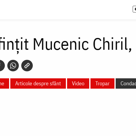
fințit Mucenic Chiril
ne
Articole despre sfânt
Video
Tropar
Conda