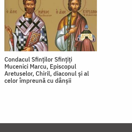
Condacul Sfinţilor Sfinţiţi
Mucenici Marcu, Episcopul
Aretuselor, Chiril, diaconul şi al
celor împreună cu dânşii