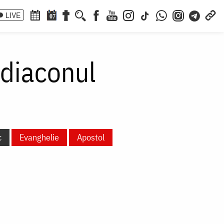
LIVE
07
, diaconul
c
Evanghelie
Apostol