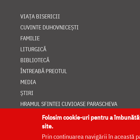
VIAȚA BISERICII
CUVINTE DUHOVNICEȘTI
FAMILIE
LITURGICĂ
BIBLIOTECĂ
ÎNTREABĂ PREOTUL
MEDIA
ȘTIRI
HRAMUL SFINTEI CUVIOASE PARASCHEVA
Folosim cookie-uri pentru a îmbunăt
site.
Prin continuarea navigării în această p