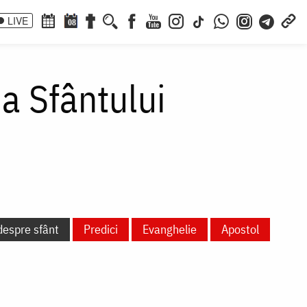
LIVE
08
a Sfântului
despre sfânt
Predici
Evanghelie
Apostol