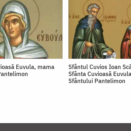
vioasă Euvula, mama
Sfântul Cuvios Ioan Scă
Pantelimon
Sfânta Cuvioasă Euvul
Sfântului Pantelimon