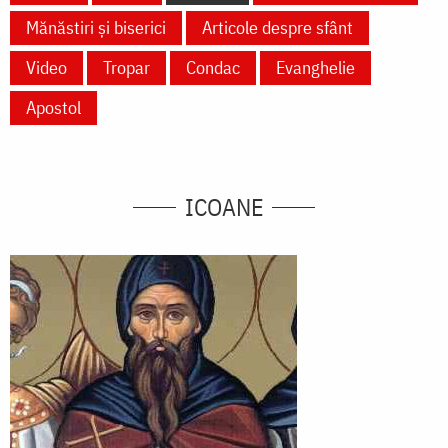
Mănăstiri și biserici
Articole despre sfânt
Video
Tropar
Condac
Evanghelie
Apostol
ICOANE