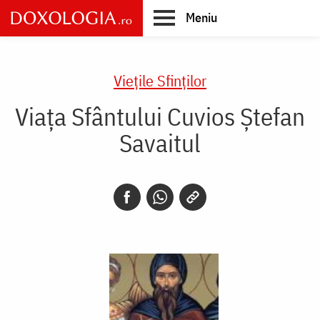
Skip
Meniu
to
main
Main
content
navigation
Vieţile Sfinţilor
Viața Sfântului Cuvios Ștefan
Savaitul