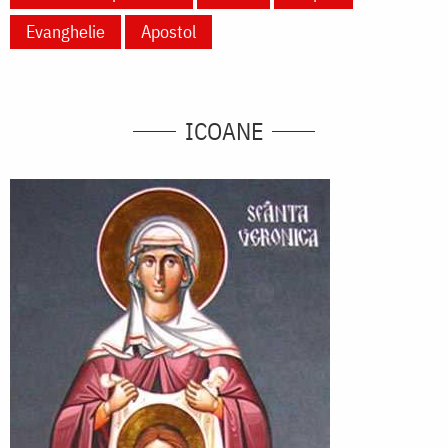
Evanghelie
Apostol
ICOANE