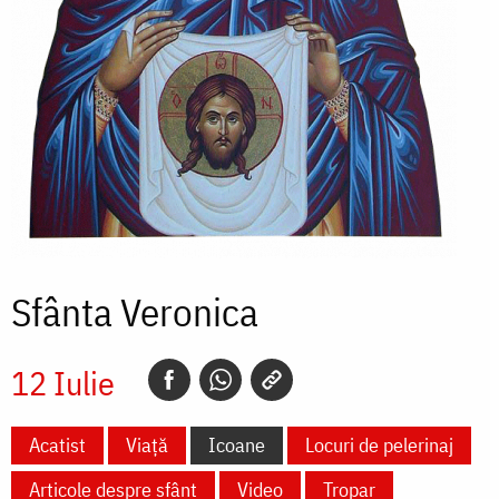
Sfânta Veronica
12 Iulie
Acatist
Viață
Icoane
Locuri de pelerinaj
Articole despre sfânt
Video
Tropar