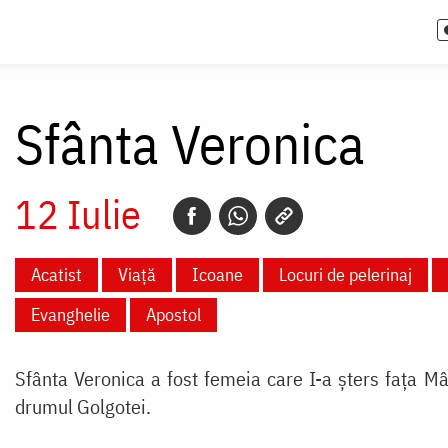
Sfânta Veronica
12 Iulie
Acatist
Viață
Icoane
Locuri de pelerinaj
Evanghelie
Apostol
Sfânta Veronica a fost femeia care I-a șters fața Mân
drumul Golgotei.