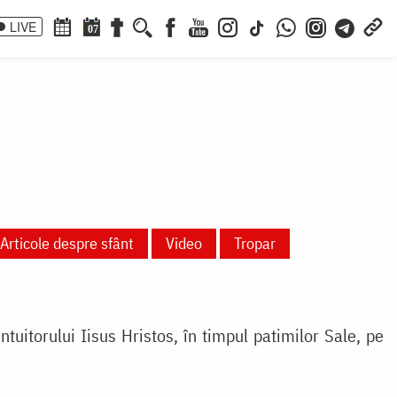
LIVE
07
Articole despre sfânt
Video
Tropar
tuitorului Iisus Hristos, în timpul patimilor Sale, pe