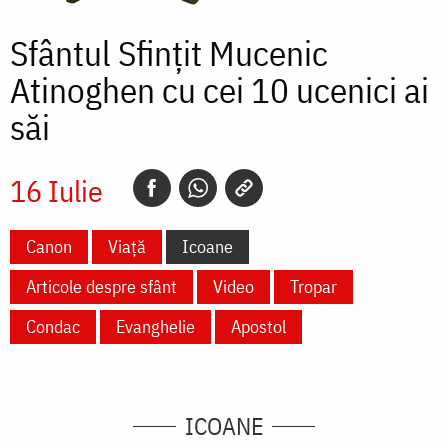
Sfântul Sfințit Mucenic
Atinoghen cu cei 10 ucenici ai
săi
16 Iulie
Canon
Viață
Icoane
Articole despre sfânt
Video
Tropar
Condac
Evanghelie
Apostol
ICOANE