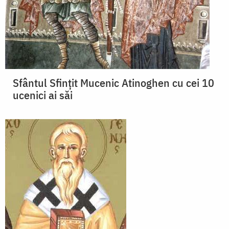
Sfântul Sfinţit Mucenic Atinoghen cu cei 10
ucenici ai săi