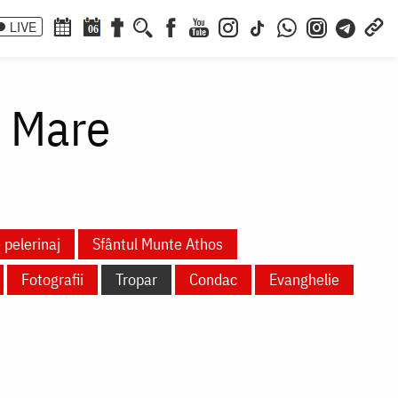
LIVE
06
l Mare
 pelerinaj
Sfântul Munte Athos
Fotografii
Tropar
Condac
Evanghelie