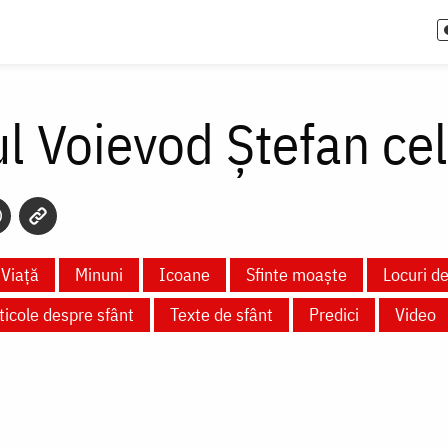
ul Voievod Ștefan ce
Viață
Minuni
Icoane
Sfinte moaște
Locuri de
ticole despre sfânt
Texte de sfânt
Predici
Video