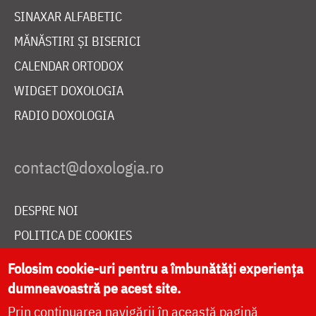
SINAXAR ALFABETIC
MĂNĂSTIRI ȘI BISERICI
CALENDAR ORTODOX
WIDGET DOXOLOGIA
RADIO DOXOLOGIA
DESPRE NOI
POLITICA DE COOKIES
DONEAZĂ ONLINE PENTRU CATEDRALA NAȚIONALĂ
Folosim cookie-uri pentru a îmbunătăți experiența
dumneavoastră pe acest site.
Prin continuarea navigării în această pagină
LIVE