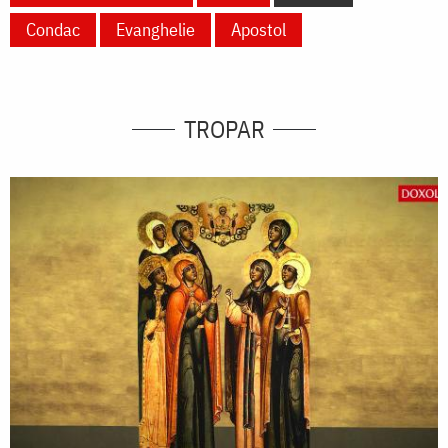
Condac
Evanghelie
Apostol
TROPAR