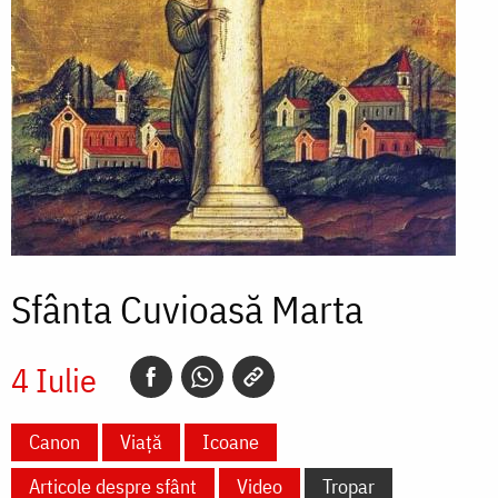
Sfânta Cuvioasă Marta
4 Iulie
Canon
Viață
Icoane
Articole despre sfânt
Video
Tropar