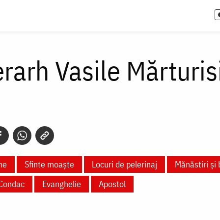
erarh Vasile Mărturis
ne
Sfinte moaște
Locuri de pelerinaj
Mănăstiri și 
Condac
Evanghelie
Apostol