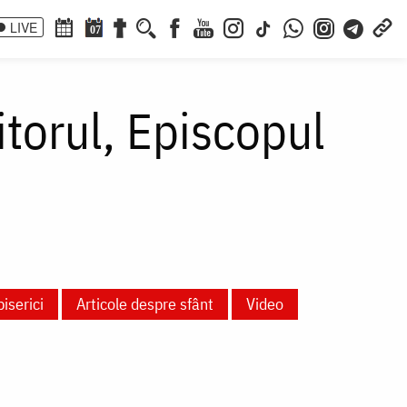
LIVE
07
itorul, Episcopul
biserici
Articole despre sfânt
Video