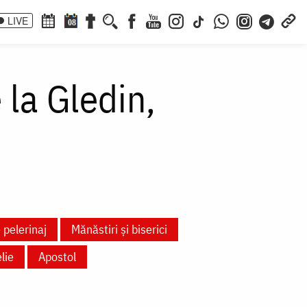
LIVE
08
 la Gledin,
 pelerinaj
Mănăstiri și biserici
lie
Apostol