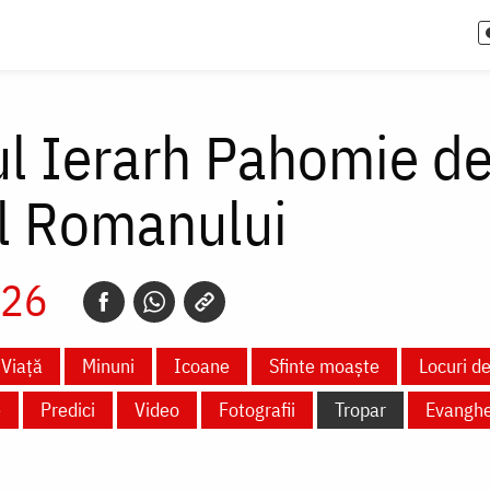
ul Ierarh Pahomie de
l Romanului
026
Viață
Minuni
Icoane
Sfinte moaște
Locuri de
e
Predici
Video
Fotografii
Tropar
Evanghe