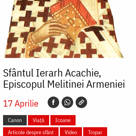
Sfântul Ierarh Acachie,
Episcopul Melitinei Armeniei
17 Aprilie
Canon
Viață
Icoane
Articole despre sfânt
Video
Tropar