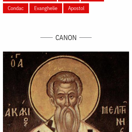
Condac
Evanghelie
Apostol
CANON