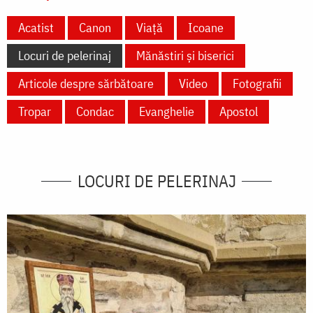
Acatist
Canon
Viață
Icoane
Locuri de pelerinaj
Mănăstiri și biserici
Articole despre sărbătoare
Video
Fotografii
Tropar
Condac
Evanghelie
Apostol
LOCURI DE PELERINAJ