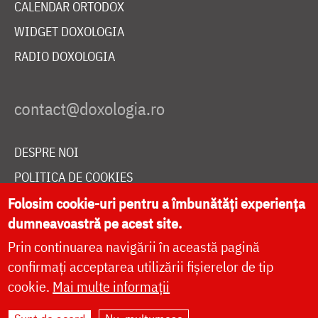
CALENDAR ORTODOX
WIDGET DOXOLOGIA
RADIO DOXOLOGIA
DESPRE NOI
POLITICA DE COOKIES
DONEAZĂ ONLINE PENTRU CATEDRALA NAȚIONALĂ
Folosim cookie-uri pentru a îmbunătăți experiența
dumneavoastră pe acest site.
Prin continuarea navigării în această pagină
LIVE
confirmați acceptarea utilizării fișierelor de tip
cookie.
Mai multe informații