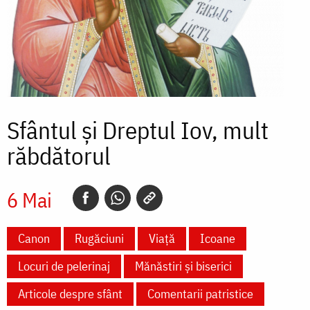
Sfântul și Dreptul Iov, mult
răbdătorul
6 Mai
Canon
Rugăciuni
Viață
Icoane
Locuri de pelerinaj
Mănăstiri și biserici
Articole despre sfânt
Comentarii patristice