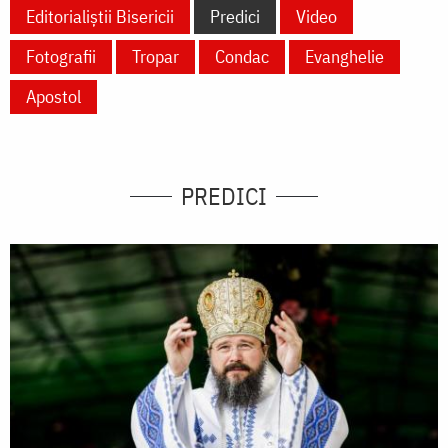
Editorialiștii Bisericii
Predici
Video
Fotografii
Tropar
Condac
Evanghelie
Apostol
PREDICI