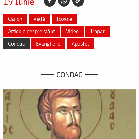
19 Iunie
Canon
Viață
Icoane
Articole despre sfânt
Video
Tropar
Condac
Evanghelie
Apostol
CONDAC