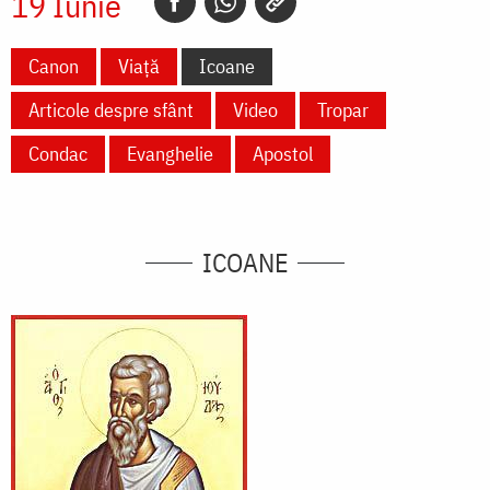
19 Iunie
Canon
Viață
Icoane
Articole despre sfânt
Video
Tropar
Condac
Evanghelie
Apostol
ICOANE