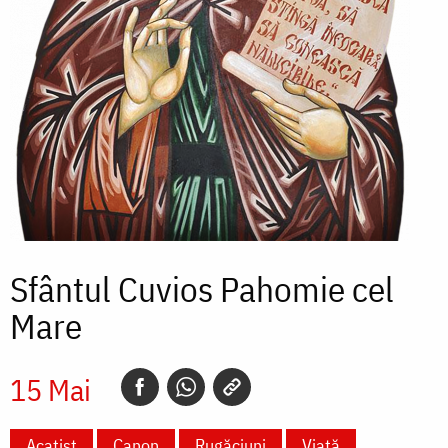
Sfântul Cuvios Pahomie cel
Mare
15 Mai
Acatist
Canon
Rugăciuni
Viață