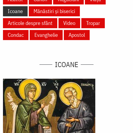
Icoane
Mănăstiri și biserici
Articole despre sfânt
Video
Tropar
Condac
Evanghelie
Apostol
ICOANE