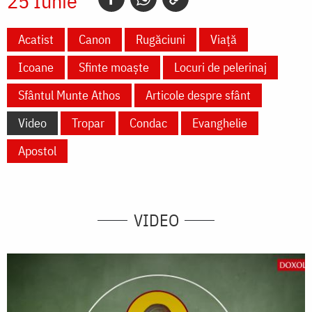
25 Iunie
Acatist
Canon
Rugăciuni
Viață
Icoane
Sfinte moaște
Locuri de pelerinaj
Sfântul Munte Athos
Articole despre sfânt
Video
Tropar
Condac
Evanghelie
Apostol
VIDEO